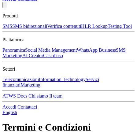
Prodotti
SMS
SMS bidirezionali
Verifica contenuti
HLR Lookup
Testing Tool
Piattaforma
Panoramica
Social Media Management
WhatsApp Business
SMS
Marketing
AI Creator
Casi d'uso
Settori
Telecomunicazioni
Information Technology
Servizi
finanziari
Marketing
ATWS
Docs
Chi siamo
Il team
Accedi
Contattaci
English
Termini e Condizioni