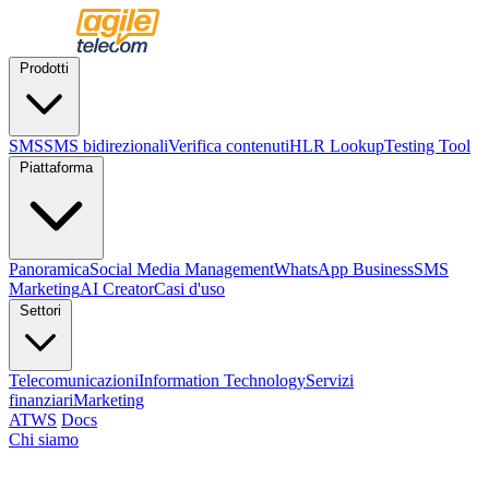
Prodotti
SMS
SMS bidirezionali
Verifica contenuti
HLR Lookup
Testing Tool
Piattaforma
Panoramica
Social Media Management
WhatsApp Business
SMS
Marketing
AI Creator
Casi d'uso
Settori
Telecomunicazioni
Information Technology
Servizi
finanziari
Marketing
ATWS
Docs
Chi siamo