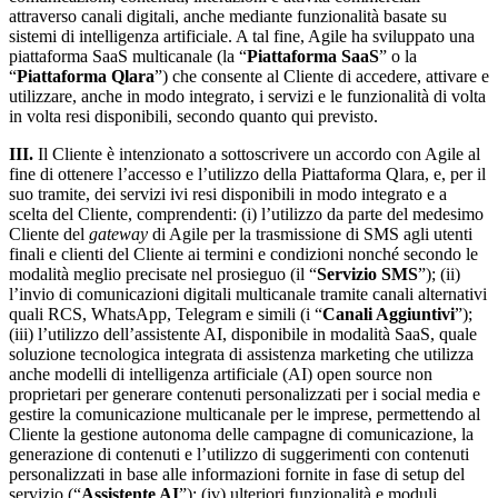
attraverso canali digitali, anche mediante funzionalità basate su
sistemi di intelligenza artificiale. A tal fine, Agile ha sviluppato una
piattaforma SaaS multicanale (la “
Piattaforma SaaS
” o la
“
Piattaforma
Qlara
”) che consente al Cliente di accedere, attivare e
utilizzare, anche in modo integrato, i servizi e le funzionalità di volta
in volta resi disponibili, secondo quanto qui previsto.
III.
Il Cliente è intenzionato a sottoscrivere un accordo con Agile al
fine di ottenere l’accesso e l’utilizzo della Piattaforma Qlara, e, per il
suo tramite, dei servizi ivi resi disponibili in modo integrato e a
scelta del Cliente, comprendenti: (i) l’utilizzo da parte del medesimo
Cliente del
gateway
di Agile per la trasmissione di SMS agli utenti
finali e clienti del Cliente ai termini e condizioni nonché secondo le
modalità meglio precisate nel prosieguo (il “
Servizio SMS
”); (ii)
l’invio di comunicazioni digitali multicanale tramite canali alternativi
quali RCS, WhatsApp, Telegram e simili (i “
Canali Aggiuntivi
”);
(iii) l’utilizzo dell’assistente AI, disponibile in modalità SaaS, quale
soluzione tecnologica integrata di assistenza marketing che utilizza
anche modelli di intelligenza artificiale (AI) open source non
proprietari per generare contenuti personalizzati per i social media e
gestire la comunicazione multicanale per le imprese, permettendo al
Cliente la gestione autonoma delle campagne di comunicazione, la
generazione di contenuti e l’utilizzo di suggerimenti con contenuti
personalizzati in base alle informazioni fornite in fase di setup del
servizio (“
Assistente AI
”); (iv) ulteriori funzionalità e moduli