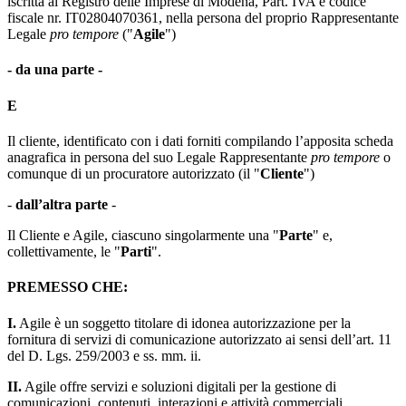
iscritta al Registro delle Imprese di Modena, Part. IVA e codice
fiscale nr. IT02804070361, nella persona del proprio Rappresentante
Legale
pro tempore
("
Agile
")
- da una parte -
E
Il cliente, identificato con i dati forniti compilando l’apposita scheda
anagrafica in persona del suo Legale Rappresentante
pro tempore
o
comunque di un procuratore autorizzato (il "
Cliente
")
-
dall’altra parte
-
Il Cliente e Agile, ciascuno singolarmente una "
Parte
" e,
collettivamente, le "
Parti
".
PREMESSO CHE:
I.
Agile è un soggetto titolare di idonea autorizzazione per la
fornitura di servizi di comunicazione autorizzato ai sensi dell’art. 11
del D. Lgs. 259/2003 e ss. mm. ii.
II.
Agile offre servizi e soluzioni digitali per la gestione di
comunicazioni, contenuti, interazioni e attività commerciali